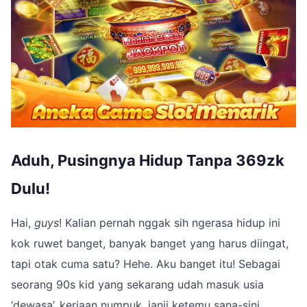
Aduh, Pusingnya Hidup Tanpa 369zk
Dulu!
Hai,
guys
! Kalian pernah nggak sih ngerasa hidup ini
kok ruwet banget, banyak banget yang harus diingat,
tapi otak cuma satu? Hehe. Aku banget itu! Sebagai
seorang 90s kid yang sekarang udah masuk usia
‘dewasa’, kerjaan numpuk, janji ketemu sana-sini,