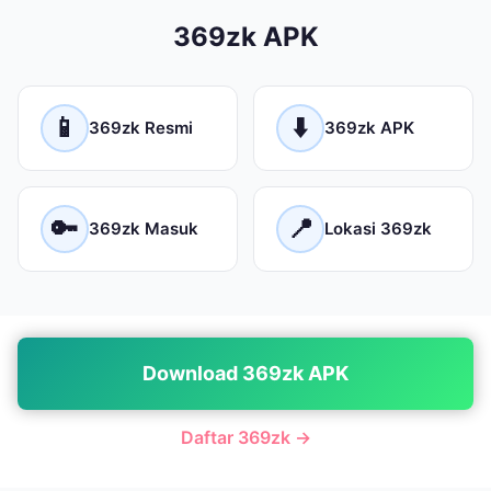
369zk APK
📱
⬇️
369zk Resmi
369zk APK
🔑
📍
369zk Masuk
Lokasi 369zk
Download 369zk APK
Daftar 369zk →