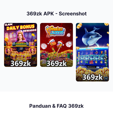
369zk APK - Screenshot
Panduan & FAQ 369zk